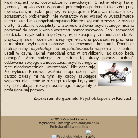
kwalifikacjach oraz doświadczeniu zawodowym. Smutne efekty takiej
„pomocy” są widoczne w postaci postępującego drenażu kieszeni przy
równoczesnym braku poprawy w dręczących Państwa obawach czy
zgłaszanych problemach. Nie wystarczy więc wpisać w wyszukiwarce
internetowej hasło
psychoterapeuta Kielce
i wybrać pierwszą z brzegu
ofertę. Szukanie specjalisty w zakresie zdrowia psychicznego można
porównać do poszukiwania warsztatu samochodowego. Jeśli samochód
nie działa tak jak sobie tego życzymy, oczekujemy, że mechanik określi
przyczyny awarii, oceni co należy wymienić oraz poda zakres prac wraz
z terminem wykonania naprawy i szacowanymi kosztami. Podobnie
profesjonalny
psycholog
lub
psychoterapeuta
wspólnie z klientem
ustali w czym, jakimi metodami oraz w przybliżeniu jak długo będą
pomagać. Mam nadzieję, że lektura tej strony pomoże uniknąć
oddawania swojego samopo
czucia psychicznego w
ręce nieodpowiednich „warsztatów”. Nie oczekuję,
że wybiorą Państwo właśnie moje usługi, ale
bardzo zależy mi na tym, by osoby szukające
wsparcia dla siebie w różnego rodzaju kryzysach
czy poszukując rozwoju osobistego korzystały z
profesjonalnej pomocy.
Zapraszam do gabinetu
PsychoEksperts
w
Kielcach.
© 2016 PsychoEksperts
Wykonanie i hosting:
web-fabryka.com
Polityka plików cookies